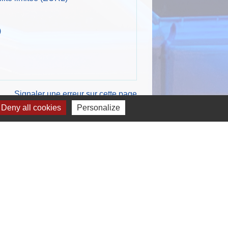
)
Signaler une erreur sur cette page
Deny all cookies
Personalize
Sites externes
tes d'Etat Civil
ssiers d'urbanisme
glomération du Pays de Meaux