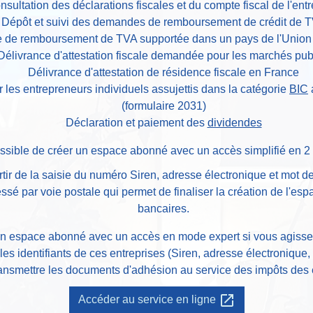
nsultation des déclarations fiscales et du compte fiscal de l'entr
Dépôt et suivi des demandes de remboursement de crédit de 
de remboursement de TVA supportée dans un pays de l'Unio
Délivrance d'attestation fiscale demandée pour les marchés pub
Délivrance d'attestation de résidence fiscale en France
r les entrepreneurs individuels assujettis dans la catégorie
BIC
(formulaire 2031)
Déclaration et paiement des
dividendes
possible de créer un espace abonné avec un accès simplifié en 2 
rtir de la saisie du numéro Siren, adresse électronique et mot d
essé par voie postale qui permet de finaliser la création de l'e
bancaires.
 un espace abonné avec un accès en mode expert si vous agisse
 les identifiants de ces entreprises (Siren, adresse électronique
ransmettre les documents d'adhésion au service des impôts des e
open_in_new
Accéder au service en ligne