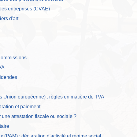
 des entreprises (CVAE)
ers d'art
 commissions
TVA
ividendes
ors Union européenne) : règles en matière de TVA
laration et paiement
une attestation fiscale ou sociale ?
aire
x (PAM) : déclaration d'activité et régime social