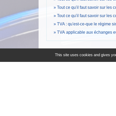
Tout ce qu'il faut savoir sur les
Tout ce qu'il faut savoir sur les
TVA : qu'est-ce-que le régime sim
TVA applicable aux échanges 
This site uses cookies and gives you
Contacts
Commune de Mareuil-lès-Meaux
3 place Jean Jaurès
77100 Mareuil-lès-Meaux - FRANCE
+33 1 64 33 14 27