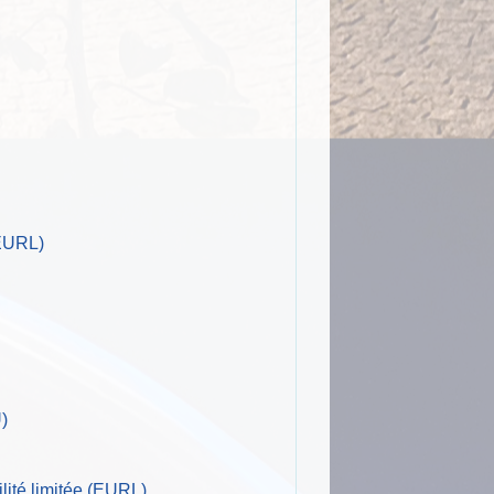
(EURL)
U)
ilité limitée (EURL)