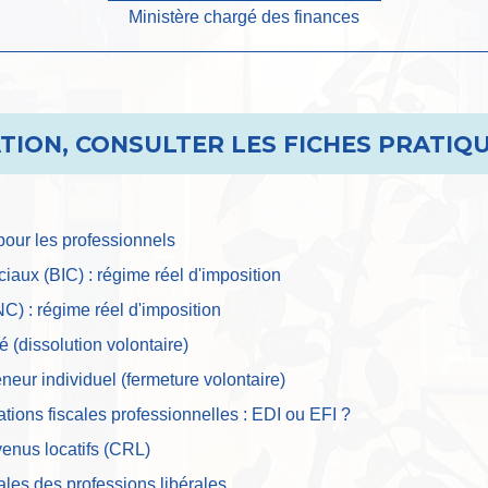
Ministère chargé des finances
ION, CONSULTER LES FICHES PRATIQU
 pour les professionnels
iaux (BIC) : régime réel d'imposition
) : régime réel d'imposition
é (dissolution volontaire)
eneur individuel (fermeture volontaire)
tions fiscales professionnelles : EDI ou EFI ?
venus locatifs (CRL)
iales des professions libérales