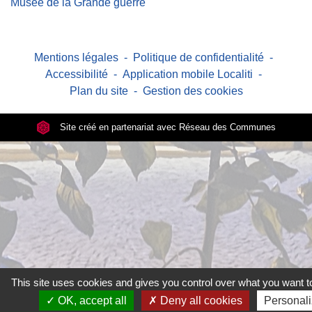
Musée de la Grande guerre
Mentions légales
-
Politique de confidentialité
-
Accessibilité
-
Application mobile Localiti
-
Plan du site
-
Gestion des cookies
Site créé en partenariat avec Réseau des Communes
This site uses cookies and gives you control over what you want to
OK, accept all
Deny all cookies
Personal