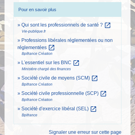
Pour en savoir plus
open_in_new
Qui sont les professionnels de santé ?
Vie-publique.fr
Professions libérales réglementées ou non
open_in_new
réglementées
Bpifrance Création
open_in_new
L'essentiel sur les BNC
Ministère chargé des finances
open_in_new
Société civile de moyens (SCM)
Bpifrance Création
open_in_new
Société civile professionnelle (SCP)
Bpifrance Création
open_in_new
Société d'exercice libéral (SEL)
Bpifrance
Signaler une erreur sur cette page