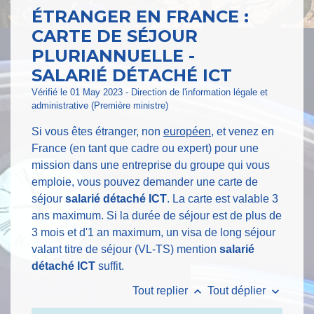
ÉTRANGER EN FRANCE :
CARTE DE SÉJOUR
PLURIANNUELLE -
SALARIÉ DÉTACHÉ ICT
Vérifié le 01 May 2023 - Direction de l'information légale et
administrative (Première ministre)
Si vous êtes étranger, non
européen,
et venez en
France (en tant que cadre ou expert) pour une
mission dans une entreprise du groupe qui vous
emploie, vous pouvez demander une carte de
séjour
salarié détaché ICT
. La carte est valable 3
ans maximum. Si la durée de séjour est de plus de
3 mois et d'1 an maximum, un visa de long séjour
valant titre de séjour (VL-TS) mention
salarié
détaché ICT
suffit.
keyboard_arrow_up
keyboard_arrow_down
Tout replier
Tout déplier