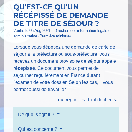
QU'EST-CE QU'UN
RÉCÉPISSÉ DE DEMANDE
DE TITRE DE SÉJOUR ?
Vérifié le 06 Aug 2021 - Direction de l'information légale et
administrative (Première ministre)
Lorsque vous déposez une demande de carte de
séjour à la préfecture ou sous-préfecture, vous
recevez un document provisoire de séjour appelé
récépissé
. Ce document vous permet de
séjourner régulièrement
en France durant
l'examen de votre dossier. Selon les cas, il vous
permet aussi de travailler.
keyboard_arrow_up
keyboard_arrow_down
Tout replier
Tout déplier
De quoi s'agit-il ?
Qui est concerné ?