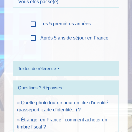
Vous êtes pacsé(e)
check_box_outline_blank
Les 5 premières années
check_box_outline_blank
Après 5 ans de séjour en France
Textes de référence
Questions ? Réponses !
Quelle photo fournir pour un titre d'identité
(passeport, carte d'identité...) ?
Étranger en France : comment acheter un
timbre fiscal ?