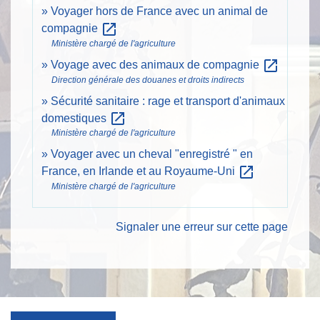
Voyager hors de France avec un animal de
open_in_new
compagnie
Ministère chargé de l'agriculture
open_in_new
Voyage avec des animaux de compagnie
Direction générale des douanes et droits indirects
Sécurité sanitaire : rage et transport d'animaux
open_in_new
domestiques
Ministère chargé de l'agriculture
Voyager avec un cheval "enregistré " en
open_in_new
France, en Irlande et au Royaume-Uni
Ministère chargé de l'agriculture
Signaler une erreur sur cette page