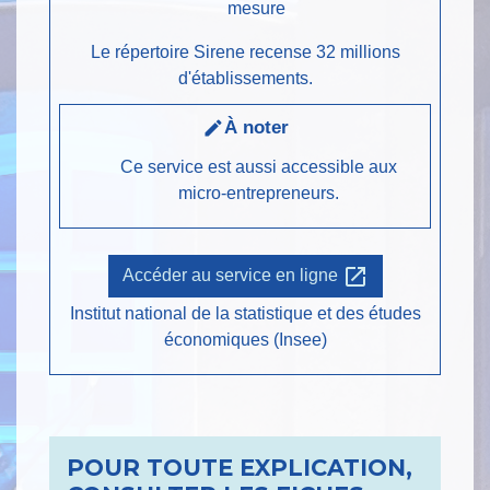
mesure
Le répertoire Sirene recense 32 millions
d'établissements.
À noter
edit
Ce service est aussi accessible aux
micro-entrepreneurs.
open_in_new
Accéder au service en ligne
Institut national de la statistique et des études
économiques (Insee)
POUR TOUTE EXPLICATION,