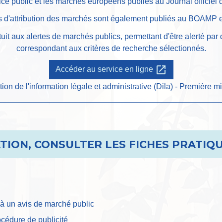
ice public et les marchés européens publiés au Journal officie
s d'attribution des marchés sont également publiés au BOAMP e
t aux alertes de marchés publics, permettant d'être alerté par 
correspondant aux critères de recherche sélectionnés.
open_in_new
Accéder au service en ligne
tion de l'information légale et administrative (Dila) - Première mi
ION, CONSULTER LES FICHES PRATIQU
à un avis de marché public
océdure de publicité