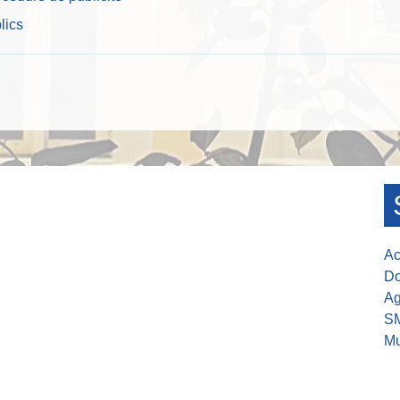
lics
Ac
Do
Ag
S
Mu