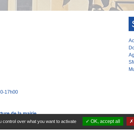
Ac
Do
Ag
S
Mu
30-17h00
ure de la mairie
 control over what you want to activate
OK, accept all