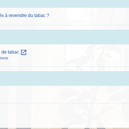
és à revendre du tabac ?
open_in_new
s de tabac
irects