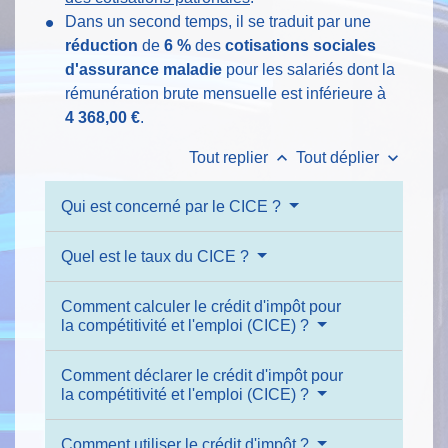
Dans un second temps, il se traduit par une
réduction
de
6 %
des
cotisations sociales
d'assurance maladie
pour les salariés dont la
rémunération brute mensuelle est inférieure à
4 368,00 €
.
keyboard_arrow_up
keyboard_arrow_down
Tout replier
Tout déplier
Qui est concerné par le CICE ?
Quel est le taux du CICE ?
Comment calculer le crédit d'impôt pour
la compétitivité et l'emploi (CICE) ?
Comment déclarer le crédit d'impôt pour
la compétitivité et l'emploi (CICE) ?
Comment utiliser le crédit d'impôt ?