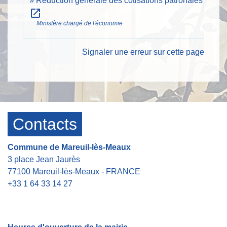
Réduction générale des cotisations patronales
open_in_new
Ministère chargé de l'économie
Signaler une erreur sur cette page
Contacts
Commune de Mareuil-lès-Meaux
3 place Jean Jaurès
77100 Mareuil-lès-Meaux - FRANCE
+33 1 64 33 14 27
Contact par formulaire