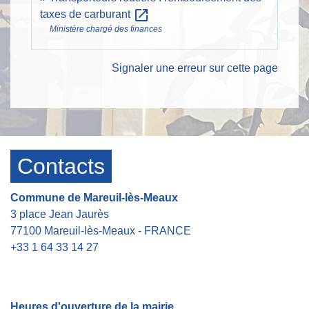
open_in_new
taxes de carburant
Ministère chargé des finances
Signaler une erreur sur cette page
Contacts
Commune de Mareuil-lès-Meaux
3 place Jean Jaurès
77100 Mareuil-lès-Meaux - FRANCE
+33 1 64 33 14 27
Contact par formulaire
Heures d'ouverture de la mairie