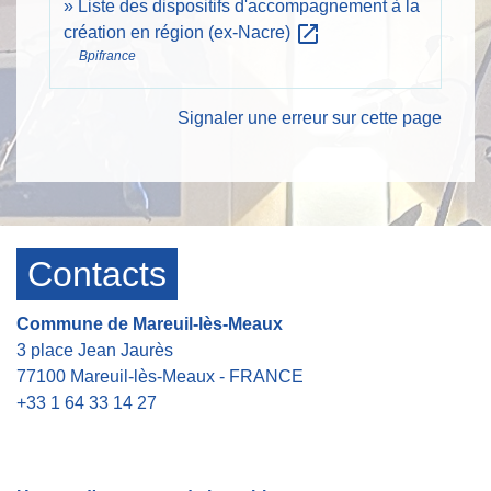
Liste des dispositifs d'accompagnement à la
open_in_new
création en région (ex-Nacre)
Bpifrance
Signaler une erreur sur cette page
Contacts
Commune de Mareuil-lès-Meaux
3 place Jean Jaurès
77100 Mareuil-lès-Meaux - FRANCE
+33 1 64 33 14 27
Contact par formulaire