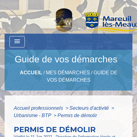
menu
Guide de vos démarches
ACCUEIL
/
MES DÉMARCHES
/
GUIDE DE
VOS DÉMARCHES
Accueil professionnels
>
Secteurs d'activité
>
Urbanisme - BTP
>
Permis de démolir
PERMIS DE DÉMOLIR
Vérifié le 11 Jan 2022 - Direction de l'information légale et