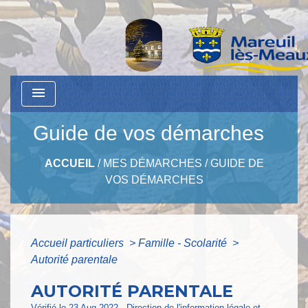
menu
Guide de vos démarches
ACCUEIL
/
MES DÉMARCHES
/
GUIDE DE
VOS DÉMARCHES
Accueil particuliers
>
Famille - Scolarité
>
Autorité parentale
AUTORITÉ PARENTALE
Vérifié le 23 Aug 2022 - Direction de l'information légale et