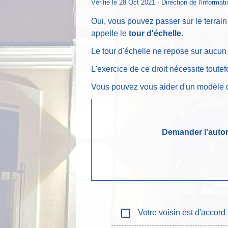
Vérifié le 28 Oct 2021 - Direction de l'informat
Oui, vous pouvez passer sur le terrain 
appelle le
tour d'échelle
.
Le tour d'échelle ne repose sur aucun t
L'exercice de ce droit nécessite toutef
Vous pouvez vous aider d'un modèle de
Demander l'autori
check_box_outline_blank
Votre voisin est d'accord 