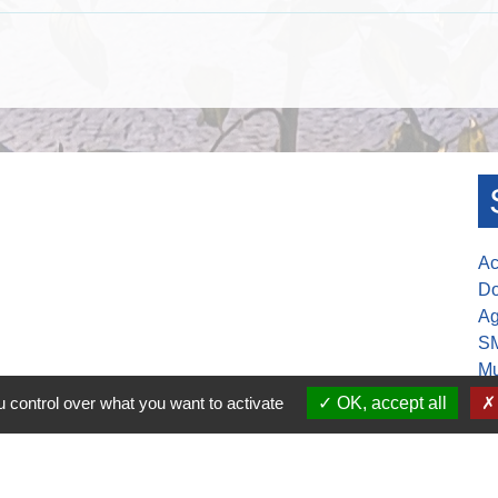
Ac
Do
Ag
S
Mu
 control over what you want to activate
OK, accept all
30-17h00