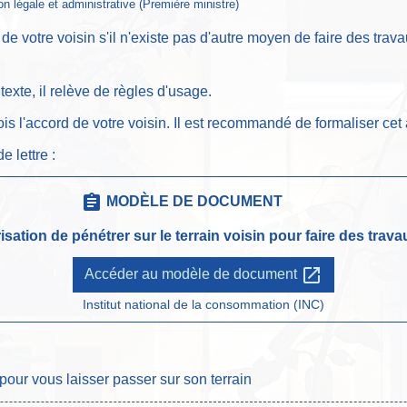
ion légale et administrative (Première ministre)
de votre voisin s'il n'existe pas d'autre moyen de faire des trava
exte, il relève de règles d'usage.
ois l'accord de votre voisin. Il est recommandé de formaliser cet 
 lettre :
assignment
MODÈLE DE DOCUMENT
sation de pénétrer sur le terrain voisin pour faire des trava
open_in_new
Accéder au modèle de document
Institut national de la consommation (INC)
pour vous laisser passer sur son terrain