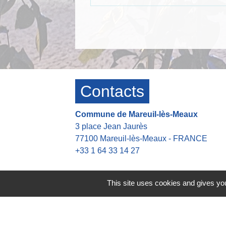
Contacts
Commune de Mareuil-lès-Meaux
3 place Jean Jaurès
77100 Mareuil-lès-Meaux - FRANCE
+33 1 64 33 14 27
Contact par formulaire
This site uses cookies and gives you
Heures d'ouverture de la mairie
👉 Du Lundi au Jeudi : 8h30-12h00 13h
👉 Vendredi : 8h30-12h00 13h30-16h30