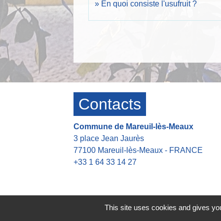
En quoi consiste l'usufruit ?
Contacts
Commune de Mareuil-lès-Meaux
3 place Jean Jaurès
77100 Mareuil-lès-Meaux - FRANCE
+33 1 64 33 14 27
Contact par formulaire
Heures d'ouverture de la mairie
This site uses cookies and gives you
👉 Du Lundi au Jeudi : 8h30-12h00 13h