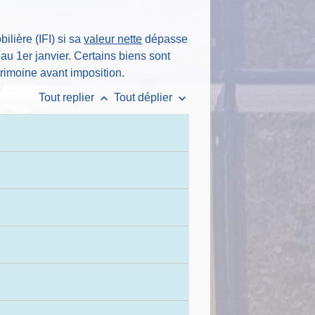
lière (IFI) si sa
valeur nette
dépasse
 au 1
er
janvier. Certains biens sont
trimoine avant imposition.
keyboard_arrow_up
keyboard_arrow_down
Tout replier
Tout déplier