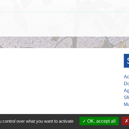
Ac
Do
Ag
S
Mu
 control over what you want to activate
OK, accept all
30-17h00