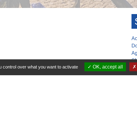
Ac
Do
Ag
S
 control over what you want to activate
OK, accept all
Mu
30-17h00
ure de la mairie