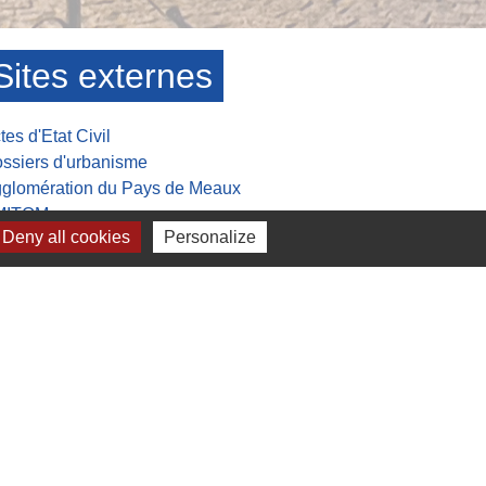
Sites externes
tes d'Etat Civil
ssiers d'urbanisme
glomération du Pays de Meaux
MITOM
Deny all cookies
Personalize
sée de la Grande guerre