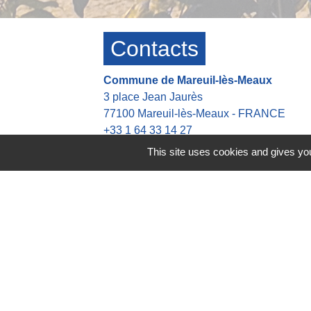
Contacts
Commune de Mareuil-lès-Meaux
3 place Jean Jaurès
77100 Mareuil-lès-Meaux - FRANCE
+33 1 64 33 14 27
This site uses cookies and gives you
Contact par formulaire
Heures d'ouverture de la mairie
👉 Du Lundi au Jeudi : 8h30-12h00 13h
👉 Vendredi : 8h30-12h00 13h30-16h30
Astreinte en dehors des heures d'ouvert
👉 Tel: +33 6 42 21 45 37