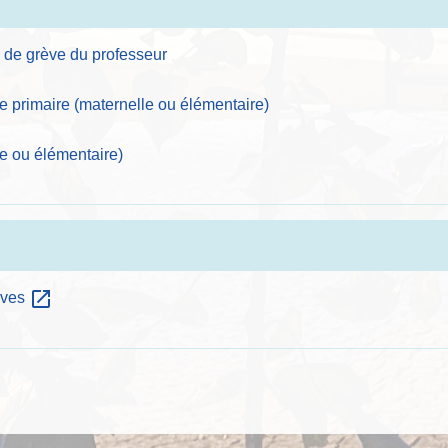
as de grève du professeur
le primaire (maternelle ou élémentaire)
le ou élémentaire)
open_in_new
lèves