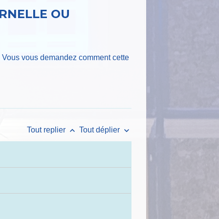
ERNELLE OU
nfant. Vous vous demandez comment cette
keyboard_arrow_up
keyboard_arrow_down
Tout replier
Tout déplier