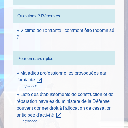
Questions ? Réponses !
Victime de l'amiante : comment être indemnisé
?
Pour en savoir plus
Maladies professionnelles provoquées par
open_in_new
l'amiante
Legifrance
Liste des établissements de construction et de
réparation navales du ministère de la Défense
pouvant donner droit à l'allocation de cessation
open_in_new
anticipée d'activité
Legifrance