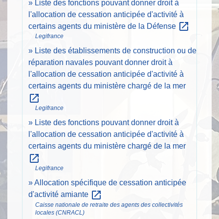
Liste des fonctions pouvant donner droit à
l'allocation de cessation anticipée d'activité à
open_in_new
certains agents du ministère de la Défense
Legifrance
Liste des établissements de construction ou de
réparation navales pouvant donner droit à
l'allocation de cessation anticipée d'activité à
certains agents du ministère chargé de la mer
open_in_new
Legifrance
Liste des fonctions pouvant donner droit à
l'allocation de cessation anticipée d'activité à
certains agents du ministère chargé de la mer
open_in_new
Legifrance
Allocation spécifique de cessation anticipée
open_in_new
d'activité amiante
Caisse nationale de retraite des agents des collectivités
locales (CNRACL)