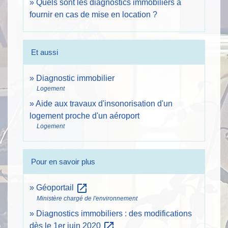
Quels sont les diagnostics immobiliers à
fournir en cas de mise en location ?
Et aussi
Diagnostic immobilier
Logement
Aide aux travaux d'insonorisation d'un
logement proche d'un aéroport
Logement
Pour en savoir plus
open_in_new
Géoportail
Ministère chargé de l'environnement
Diagnostics immobiliers : des modifications
open_in_new
dès le 1er juin 2020