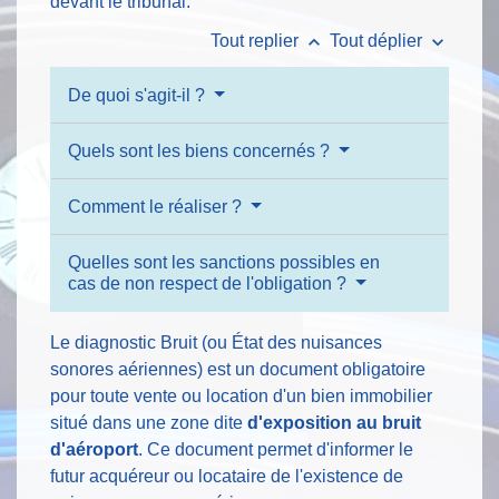
devant le tribunal.
keyboard_arrow_up
keyboard_arrow_down
Tout replier
Tout déplier
De quoi s'agit-il ?
Quels sont les biens concernés ?
Comment le réaliser ?
Quelles sont les sanctions possibles en
cas de non respect de l'obligation ?
Le diagnostic Bruit (ou État des nuisances
sonores aériennes) est un document obligatoire
pour toute vente ou location d'un bien immobilier
situé dans une zone dite
d'exposition au bruit
d'aéroport
. Ce document permet d'informer le
futur acquéreur ou locataire de l'existence de