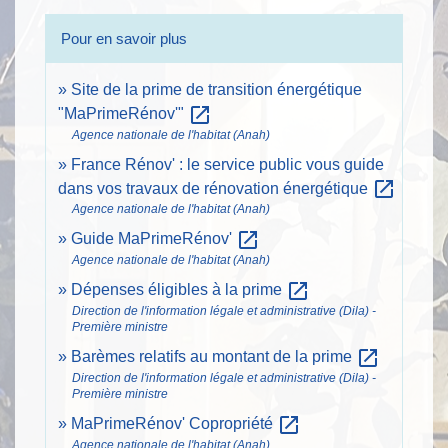
Pour en savoir plus
Site de la prime de transition énergétique
open_in_new
"MaPrimeRénov'"
Agence nationale de l'habitat (Anah)
France Rénov' : le service public vous guide
open_in_new
dans vos travaux de rénovation énergétique
Agence nationale de l'habitat (Anah)
open_in_new
Guide MaPrimeRénov'
Agence nationale de l'habitat (Anah)
open_in_new
Dépenses éligibles à la prime
Direction de l'information légale et administrative (Dila) -
Première ministre
open_in_new
Barèmes relatifs au montant de la prime
Direction de l'information légale et administrative (Dila) -
Première ministre
open_in_new
MaPrimeRénov' Copropriété
Agence nationale de l'habitat (Anah)