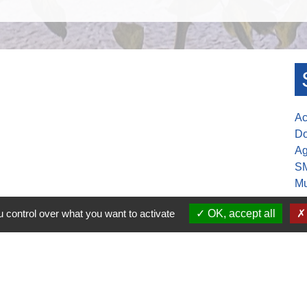
Ac
Do
Ag
S
Mu
 control over what you want to activate
OK, accept all
30-17h00
ure de la mairie