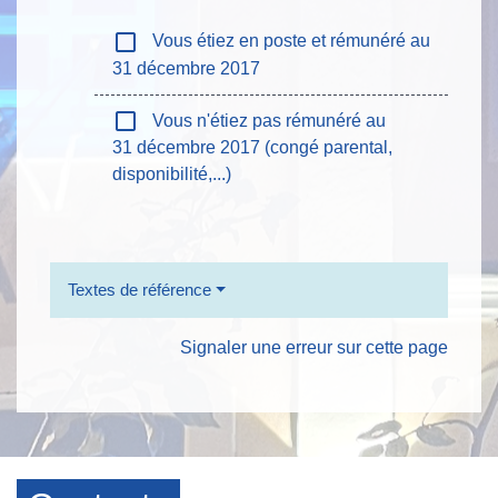
check_box_outline_blank
Vous étiez en poste et rémunéré au
31 décembre 2017
check_box_outline_blank
Vous n'étiez pas rémunéré au
31 décembre 2017 (congé parental,
disponibilité,...)
Textes de référence
Signaler une erreur sur cette page