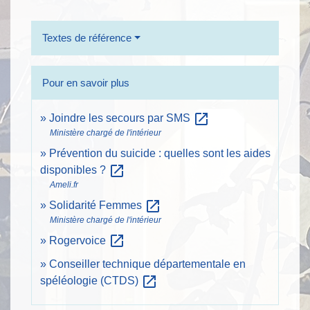
Textes de référence
Pour en savoir plus
open_in_new
Joindre les secours par SMS
Ministère chargé de l'intérieur
Prévention du suicide : quelles sont les aides
open_in_new
disponibles ?
Ameli.fr
open_in_new
Solidarité Femmes
Ministère chargé de l'intérieur
open_in_new
Rogervoice
Conseiller technique départementale en
open_in_new
spéléologie (CTDS)