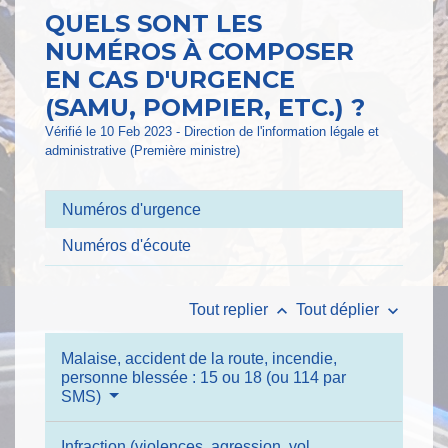
QUELS SONT LES
NUMÉROS À COMPOSER
EN CAS D'URGENCE
(SAMU, POMPIER, ETC.) ?
Vérifié le 10 Feb 2023 - Direction de l'information légale et
administrative (Première ministre)
Numéros d'urgence
Numéros d'écoute
keyboard_arrow_up
keyboard_arrow_down
Tout replier
Tout déplier
Malaise, accident de la route, incendie,
personne blessée : 15 ou 18 (ou 114 par
SMS)
Infraction (violences, agression, vol,