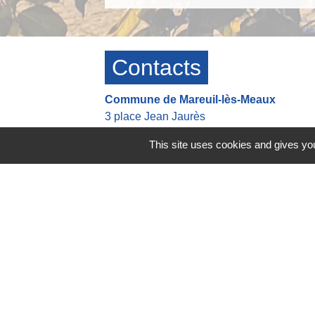
Contacts
Commune de Mareuil-lès-Meaux
3 place Jean Jaurès
77100 Mareuil-lès-Meaux - FRANCE
This site uses cookies and gives you
+33 1 64 33 14 27
Contact par formulaire
Heures d'ouverture de la mairie
👉 Du Lundi au Jeudi : 8h30-12h00 13h
👉 Vendredi : 8h30-12h00 13h30-16h30
Astreinte en dehors des heures d'ouvert
👉 Tel: +33 6 42 21 45 37