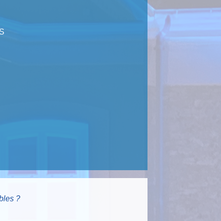
S
bles ?