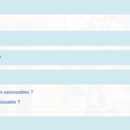
es saisissables ?
isissable ?