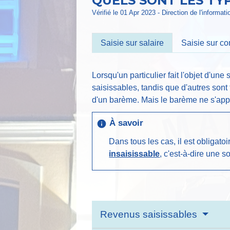
QUELS SONT LES TYP
Vérifié le 01 Apr 2023 - Direction de l'informat
Saisie sur salaire
Saisie sur c
Lorsqu'un particulier fait l'objet d'une
saisissables, tandis que d'autres sont
d'un barème. Mais le barème ne s'appl
À savoir
info
Dans tous les cas, il est obligat
insaisissable
, c'est-à-dire une
Revenus saisissables