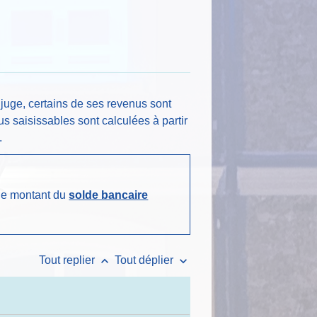
 juge, certains de ses revenus sont
s saisissables sont calculées à partir
.
 le montant du
solde bancaire
keyboard_arrow_up
keyboard_arrow_down
Tout replier
Tout déplier