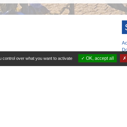
Ac
Do
Ag
 control over what you want to activate
OK, accept all
S
Mu
30-17h00
ure de la mairie