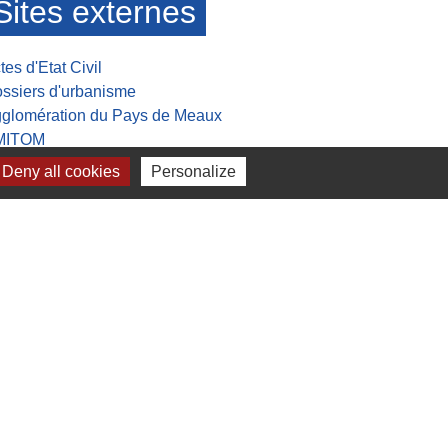
Sites externes
tes d'Etat Civil
ssiers d'urbanisme
glomération du Pays de Meaux
MITOM
sée de la Grande guerre
Deny all cookies
Personalize
lan du site
-
Gestion des cookies