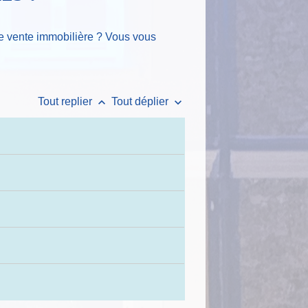
e vente immobilière ? Vous vous
keyboard_arrow_up
keyboard_arrow_down
Tout replier
Tout déplier