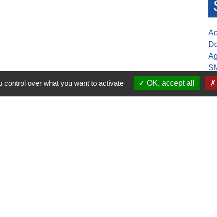
Ac
Do
Ag
S
Mu
 control over what you want to activate
OK, accept all
30-17h00
ure de la mairie
confidentialité
-
Accessibilité
-
Application mobile Localiti
-
P