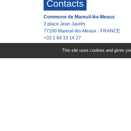
Contacts
Commune de Mareuil-lès-Meaux
3 place Jean Jaurès
77100 Mareuil-lès-Meaux - FRANCE
+33 1 64 33 14 27
Contact par formulaire
This site uses cookies and gives you
Heures d'ouverture de la mairie
👉 Du Lundi au Jeudi : 8h30-12h00 13h
👉 Vendredi : 8h30-12h00 13h30-16h30
Astreinte en dehors des heures d'ouvert
👉 Tel: +33 6 42 21 45 37
Mentions légales
-
Politique de 