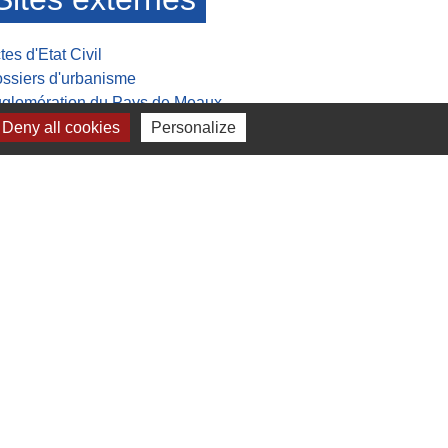
tes d'Etat Civil
ssiers d'urbanisme
glomération du Pays de Meaux
MITOM
Deny all cookies
Personalize
sée de la Grande guerre
lan du site
-
Gestion des cookies