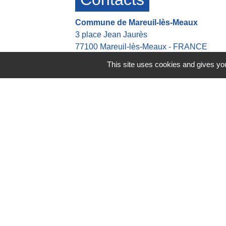
Commune de Mareuil-lès-Meaux
3 place Jean Jaurès
77100 Mareuil-lès-Meaux - FRANCE
+33 1 64 33 14 27
This site uses cookies and gives you
Contact par formulaire
Heures d'ouverture de la mairie
👉 Du Lundi au Jeudi : 8h30-12h00 13h
👉 Vendredi : 8h30-12h00 13h30-16h30
Astreinte en dehors des heures d'ouvert
👉 Tel: +33 6 42 21 45 37
Mentions légales
-
Politique de 