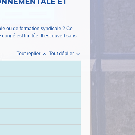
RONNEMENTALE ET
ale ou de formation syndicale ? Ce
ongé est limitée. Il est ouvert sans
keyboard_arrow_up
keyboard_arrow_down
Tout replier
Tout déplier