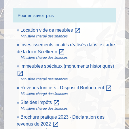
Pour en savoir plus
open_in_new
Location vide de meubles
Ministère chargé des finances
Investissements locatifs réalisés dans le cadre
open_in_new
de la loi « Scellier »
Ministère chargé des finances
Immeubles spéciaux (monuments historiques)
open_in_new
Ministère chargé des finances
open_in_new
Revenus fonciers - Dispositif Borloo-neuf
Ministère chargé des finances
open_in_new
Site des impôts
Ministère chargé des finances
Brochure pratique 2023 - Déclaration des
open_in_new
revenus de 2022