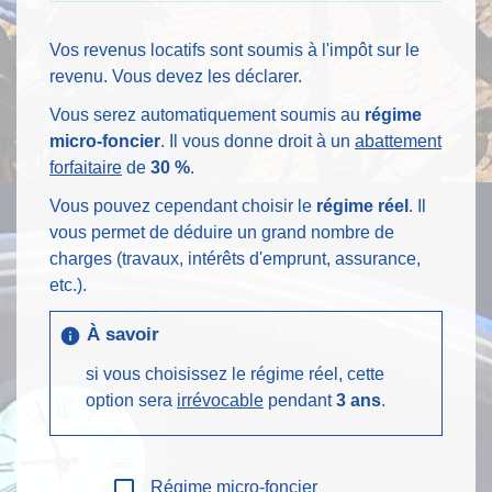
Vos revenus locatifs sont soumis à l'impôt sur le
revenu. Vous devez les déclarer.
Vous serez automatiquement soumis au
régime
micro-foncier
. Il vous donne droit à un
abattement
forfaitaire
de
30 %
.
Vous pouvez cependant choisir le
régime réel
. Il
vous permet de déduire un grand nombre de
charges (travaux, intérêts d'emprunt, assurance,
etc.).
À savoir
info
si vous choisissez le régime réel, cette
option sera
irrévocable
pendant
3 ans
.
check_box_outline_blank
Régime micro-foncier