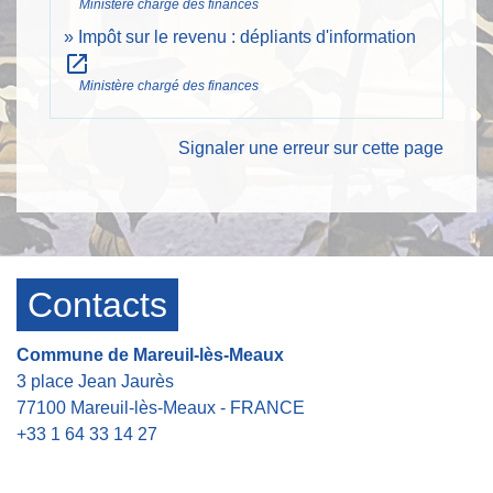
Ministère chargé des finances
Impôt sur le revenu : dépliants d'information
open_in_new
Ministère chargé des finances
Signaler une erreur sur cette page
Contacts
Commune de Mareuil-lès-Meaux
3 place Jean Jaurès
77100 Mareuil-lès-Meaux - FRANCE
+33 1 64 33 14 27
Contact par formulaire