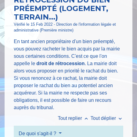
PRÉEMPTÉ (LOGEMENT,
TERRAIN...)
Vérifié le 15 Feb 2022 - Direction de l'information légale et
administrative (Première ministre)
En tant ancien propriétaire d'un bien préempté,
vous pouvez racheter le bien acquis par la mairie
sous certaines conditions. C'est ce que l'on
appelle le
droit de rétrocession
. La mairie doit
alors vous proposer en priorité le rachat du bien.
Si vous renoncez à ce rachat, la mairie doit
proposer le rachat du bien au potentiel ancien
acquéreur. Si la mairie ne respecte pas ses
obligations, il est possible de faire un recours
auprès du tribunal.
keyboard_arrow_up
keyboard_arrow_down
Tout replier
Tout déplier
De quoi s'agit-il ?