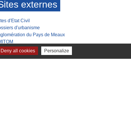
Sites externes
tes d'Etat Civil
ssiers d'urbanisme
glomération du Pays de Meaux
MITOM
sée de la Grande guerre
Deny all cookies
Personalize
lan du site
-
Gestion des cookies