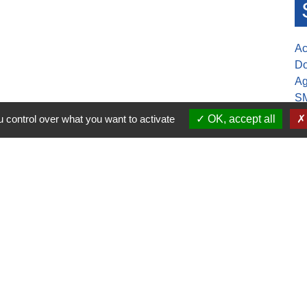
Ac
Do
Ag
S
Mu
 control over what you want to activate
OK, accept all
30-17h00
ure de la mairie
confidentialité
-
Accessibilité
-
Application mobile Localiti
-
P