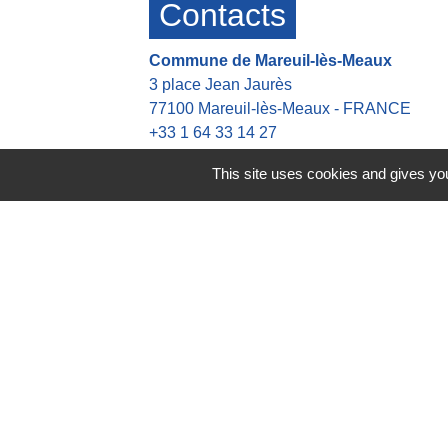
Contacts
Commune de Mareuil-lès-Meaux
3 place Jean Jaurès
77100 Mareuil-lès-Meaux - FRANCE
+33 1 64 33 14 27
Contact par formulaire
This site uses cookies and gives you
Heures d'ouverture de la mairie
👉 Du Lundi au Jeudi : 8h30-12h00 13h
👉 Vendredi : 8h30-12h00 13h30-16h30
Astreinte en dehors des heures d'ouvert
👉 Tel: +33 6 42 21 45 37
Mentions légales
-
Politique de 