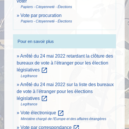
voter
Papiers - Citoyenneté - Élections
Vote par procuration
Papiers - Citoyenneté - Élections
Pour en savoir plus
Arrêté du 24 mai 2022 retardant la clôture des
bureaux de vote à l'étranger pour les élection
open_in_new
législatives
Legifrance
Arrêté du 24 mai 2022 sur la liste des bureaux
de vote à l'étranger pour les élections
open_in_new
législatives
Legifrance
open_in_new
Vote électronique
Ministère chargé de l'Europe et des affaires étrangères
open_in_new
Vote par correspondance