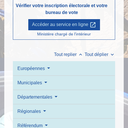
Vérifier votre inscription électorale et votre
bureau de vote
open_in_new
Accéder au service en ligne
Ministère chargé de l'intérieur
keyboard_arrow_up
keyboard_arrow_down
Tout replier
Tout déplier
Européennes
Municipales
Départementales
Régionales
Référendum