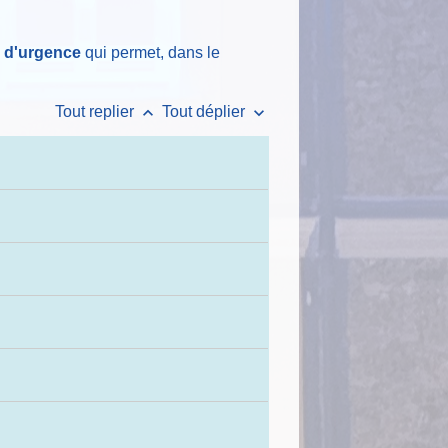
e d'urgence
qui permet, dans le
keyboard_arrow_up
keyboard_arrow_down
Tout replier
Tout déplier