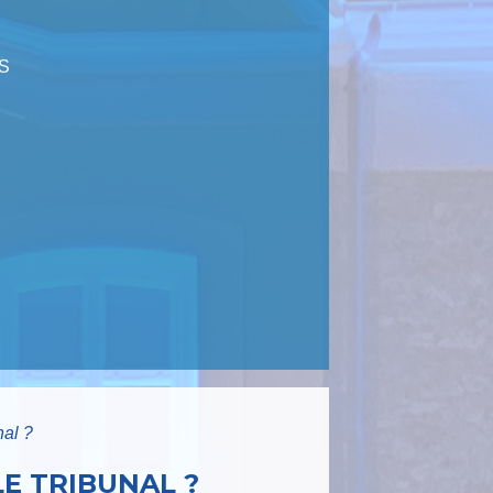
S
nal ?
E TRIBUNAL ?