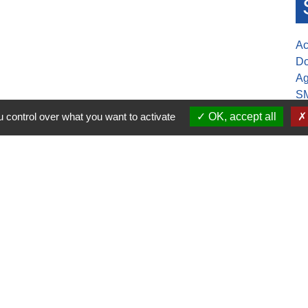
Ac
Do
Ag
S
Mu
 control over what you want to activate
OK, accept all
30-17h00
ure de la mairie
confidentialité
-
Accessibilité
-
Application mobile Localiti
-
P