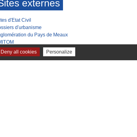
Sites externes
tes d'Etat Civil
ssiers d'urbanisme
glomération du Pays de Meaux
MITOM
sée de la Grande guerre
Deny all cookies
Personalize
lan du site
-
Gestion des cookies