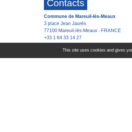
Contacts
Commune de Mareuil-lès-Meaux
3 place Jean Jaurès
77100 Mareuil-lès-Meaux - FRANCE
+33 1 64 33 14 27
Contact par formulaire
This site uses cookies and gives you
Heures d'ouverture de la mairie
👉 Du Lundi au Jeudi : 8h30-12h00 13h
👉 Vendredi : 8h30-12h00 13h30-16h30
Astreinte en dehors des heures d'ouvert
👉 Tel: +33 6 42 21 45 37
Mentions légales
-
Politique de 