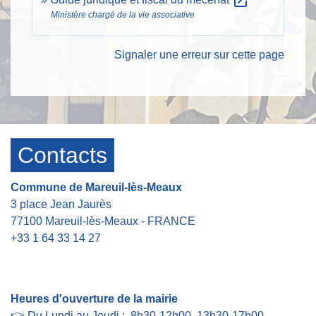
open_in_new
Ministère chargé de la vie associative
Signaler une erreur sur cette page
Contacts
Commune de Mareuil-lès-Meaux
3 place Jean Jaurès
77100 Mareuil-lès-Meaux - FRANCE
+33 1 64 33 14 27
Contact par formulaire
Heures d'ouverture de la mairie
👉 Du Lundi au Jeudi : 8h30-12h00 13h30-17h00