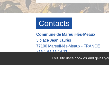
Contacts
Commune de Mareuil-lès-Meaux
3 place Jean Jaurès
77100 Mareuil-lès-Meaux - FRANCE
+33 1 64 33 14 27
This site uses cookies and gives you
Contact par formulaire
Heures d'ouverture de la mairie
👉 Du Lundi au Jeudi : 8h30-12h00 13h
👉 Vendredi : 8h30-12h00 13h30-16h30
Astreinte en dehors des heures d'ouvert
👉 Tel: +33 6 42 21 45 37