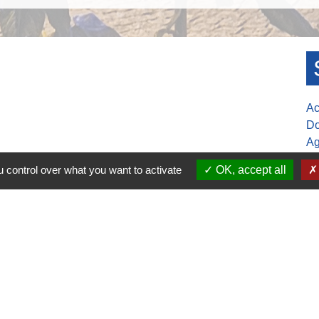
Ac
Do
Ag
S
 control over what you want to activate
OK, accept all
Mu
30-17h00
ure de la mairie