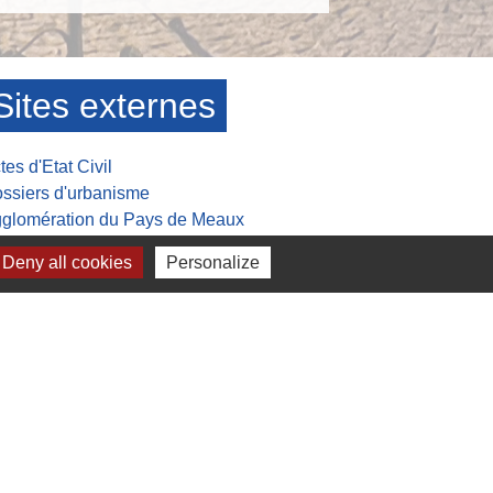
Sites externes
tes d'Etat Civil
ssiers d'urbanisme
glomération du Pays de Meaux
MITOM
Deny all cookies
Personalize
sée de la Grande guerre