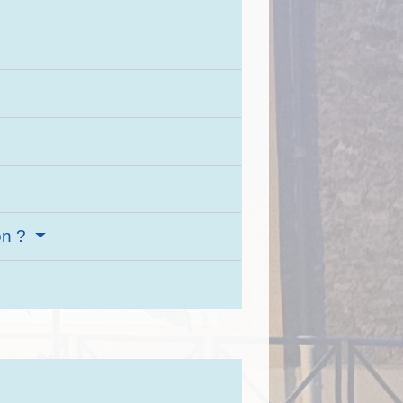
ion ?