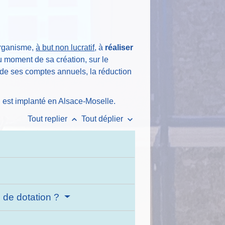
 organisme,
à but non lucratif
, à
réaliser
u moment de sa création, sur le
 de ses comptes annuels, la réduction
 est implanté en Alsace-Moselle.
keyboard_arrow_up
keyboard_arrow_down
Tout replier
Tout déplier
s de dotation ?