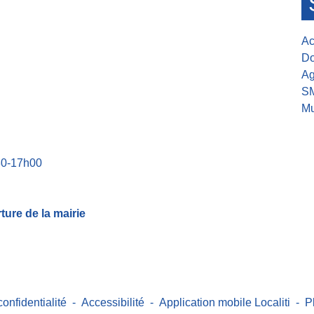
Ac
Do
Ag
S
Mu
30-17h00
ure de la mairie
confidentialité
-
Accessibilité
-
Application mobile Localiti
-
P