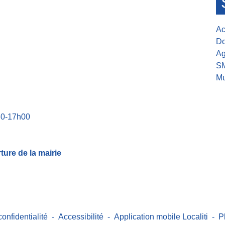
Ac
Do
Ag
S
Mu
30-17h00
ure de la mairie
confidentialité
-
Accessibilité
-
Application mobile Localiti
-
P