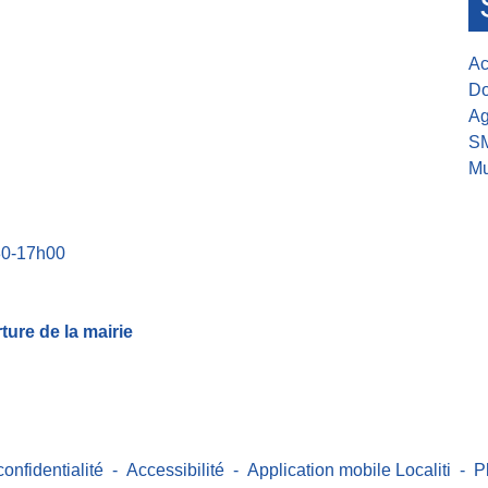
Ac
Do
Ag
S
Mu
30-17h00
ure de la mairie
confidentialité
-
Accessibilité
-
Application mobile Localiti
-
P