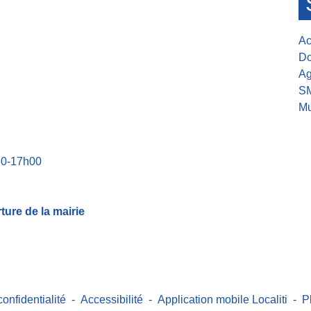
Ac
Do
Ag
S
Mu
30-17h00
ure de la mairie
confidentialité
-
Accessibilité
-
Application mobile Localiti
-
P