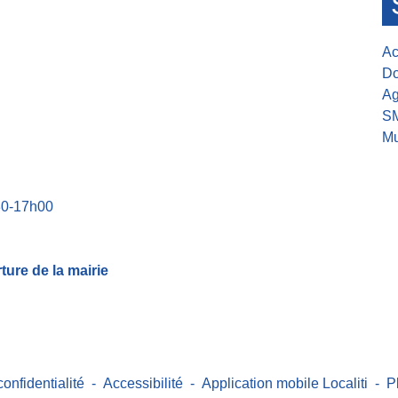
Ac
Do
Ag
S
Mu
30-17h00
ure de la mairie
confidentialité
-
Accessibilité
-
Application mobile Localiti
-
P