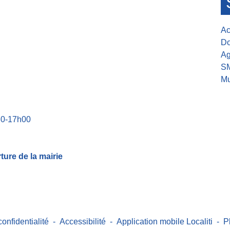
Ac
Do
Ag
S
Mu
30-17h00
ure de la mairie
confidentialité
-
Accessibilité
-
Application mobile Localiti
-
P