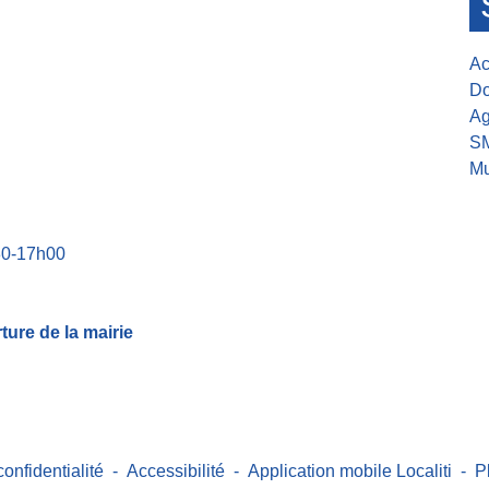
Ac
Do
Ag
S
Mu
30-17h00
ure de la mairie
confidentialité
-
Accessibilité
-
Application mobile Localiti
-
P