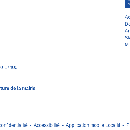
Ac
Do
Ag
S
Mu
30-17h00
ure de la mairie
confidentialité
-
Accessibilité
-
Application mobile Localiti
-
P