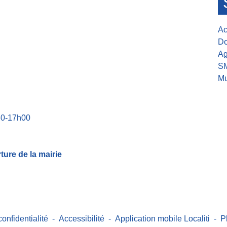
Ac
Do
Ag
S
Mu
30-17h00
ure de la mairie
confidentialité
-
Accessibilité
-
Application mobile Localiti
-
P