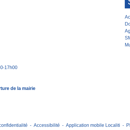
Ac
Do
Ag
S
Mu
30-17h00
ure de la mairie
confidentialité
-
Accessibilité
-
Application mobile Localiti
-
P