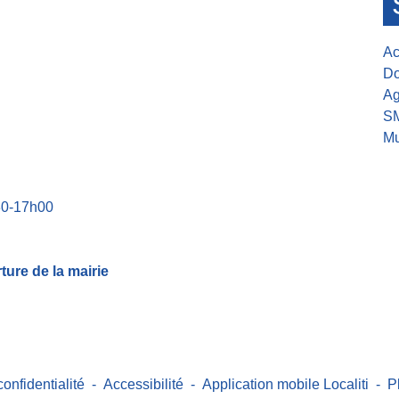
Ac
Do
Ag
S
Mu
30-17h00
ure de la mairie
confidentialité
-
Accessibilité
-
Application mobile Localiti
-
P